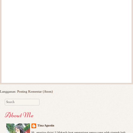
Langganan:
Posting Komentar (Atom)
Search
About Me
Tina Agustin
Hi, agustina disini !! Makasih buat pengunjung semua yang udah singgah baik