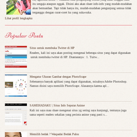
itu sengaja ataupun nggak. Disini aku akan share info-info yang mudah-mudahan
akan bermanfaat. Tapi tidak hanya itu, mudah-mudahan pengunjung semua tidak
terganggu dengan curat-coret ku yang suka-suka.
Lihat profil lengkapku
Popular Posts
Situs untuk membuka Twitter di HP
Readers, kali ini saya akan posting mengenai beberapa situs yang dapat digunakan
untuk membuka twitter di HP. Diantaranya : 1. Tuitw...
Mengatur Ukuran Gambar dengan PhotoScape
Sebenarnya banyak aplikasi yang dapat digunakan, misalnya Adobe Photoshop.
Namun disini saya memilih PhotoScape. Alasannya karena apl...
SAMEHADAKU | Situs Info Seputar Anime
Kali ini saya mau share mengenai situs yg sering saya kunjungi, tentunya juga
sama seperti readers sekalian yang pecinta anime yang pasti s...
Memilih bedak ? Waspadai Bedak Palsu