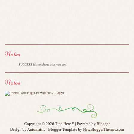
Notes
CCESS it's not about what you see..
Notes
Copyright ©
2026
Tina Here !!
| Powered by
Blogger
Design by
Automattic
| Blogger Template by
NewBloggerThemes.com