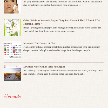
Ini yang kedua kalinya aku sharing informasi soal kosmetik. Kali ini bukan hasil
dari pengalaman, melainkan berdasarkan hasil menonton ...
Galau, Kehalalan Kosmetik Banyak Diragukan. Kosmetik Halal ? Emank ADA
Kosmetik Haram ?
image : pelangiindie.blogspot.com Mungkin sebagian diantara reader semua ada
yang sudah tau, tapi disini saya hanya ingin bertukar...
Memasang Flag Counter di Blog
Flag counter dikenal sebagai penghitung jumlah pengunjung yang disimbolkan
dengan bendera. Mungkin anda sudah sangat familiar dengan tampila...
Download Video Online Tanpa Java Applet
Ada beberapa cara yang bisa dilakukan untuk mendownload video, misalnya video
dari youtube. Disini akan dijelaskan salah satu cara download...
Friends